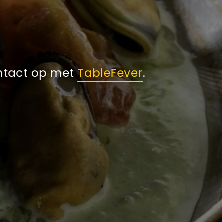
ontact op met
TableFever
.